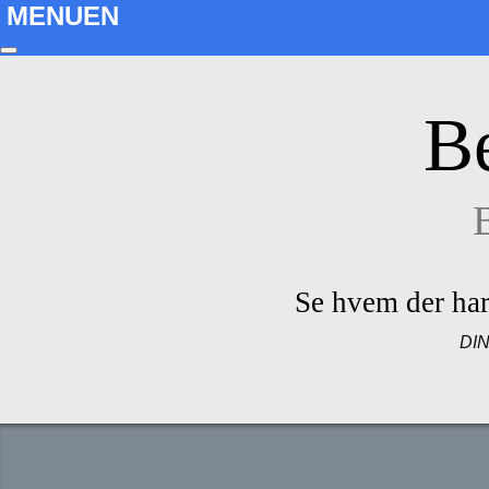
MENUEN
B
Se hvem der ha
DI