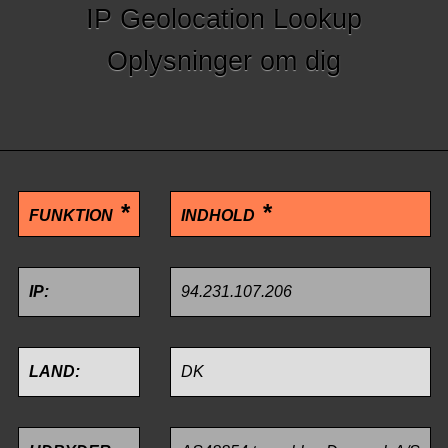
IP Geolocation Lookup
Oplysninger om dig
FUNKTION
INDHOLD
IP:
94.231.107.206
LAND:
DK