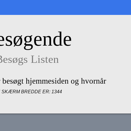
esøgende
Besøgs Listen
r besøgt hjemmesiden og hvornår
N SKÆRM BREDDE ER:
1344