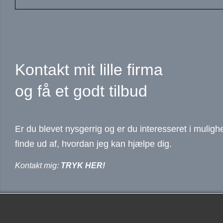
Kontakt mit lille firma
og få et godt tilbud
Er du blevet nysgerrig og er du interesseret i mul
finde ud af, hvordan jeg kan hjælpe dig.
Kontakt mig:
TRYK HER!