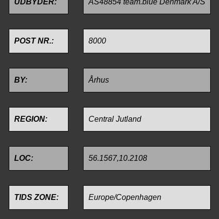
UDBYDER:
AS48854 team.blue Denmark A/S
POST NR.:
8000
BY:
Århus
REGION:
Central Jutland
LOC:
56.1567,10.2108
TIDS ZONE:
Europe/Copenhagen