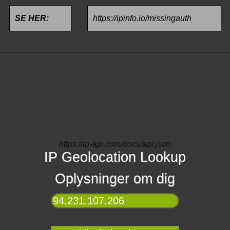
SE HER:
https://ipinfo.io/missingauth
https://ip-api.com/docs/api:json
IP Geolocation Lookup
Oplysninger om dig