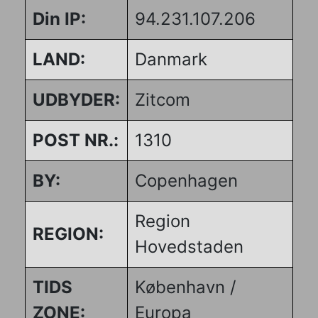
Din IP:
94.231.107.206
LAND:
Danmark
UDBYDER:
Zitcom
POST NR.:
1310
BY:
Copenhagen
Region
REGION:
Hovedstaden
TIDS
København /
ZONE:
Europa